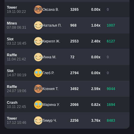
Tower
Оксана В.
3265
0.00x
0
19.11 00:22
Mines
Наталья П.
968
1.04x
1007
07.08 06:31
Slot
Кирилл Ж.
2553
2.40x
6127
03.12 16:45
Raffle
Инна М.
72
0.00x
0
11.04 21:42
Slot
Глеб Р.
2794
0.00x
0
14.07 00:19
Raffle
Ксения Т.
3492
2.59x
9044
24.07 19:06
Crash
Марина У.
2066
0.82x
1694
10.11 22:45
Tower
Тимур Ч.
2256
3.76x
8483
17.12 10:46