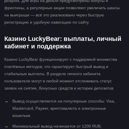
jackpots. Для игры на деньги предусмотрены бонусы и
фриспины, а регулярные акции позволяют увеличить шансы
на выигрыши — всё это реализовано через быструю
регистрацию и удобную навигацию по сайту.
Казино LuckyBear: выплаты, личный
кабинет и поддержка
Казино LuckyBear функционирует с поддержкой множества
платёжных методов, что гарантирует быстрый вывод и
стабильные выплаты. В разделе личного кабинета
пользователи могут в любой момент отслеживать статус
заявок на снятие, бонусных средств и истории депозитов.
Вывод осуществляется на популярные способы: Visa,
Mastercard, Payeer, криптовалюта и электронные
кошельки.
Минимальный вывод начинается от 1200 RUB,