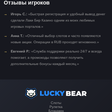
Отзывы игроков
Игорь С.:
«Быстрая регистрация и удобный вывод денег
сделали Лаки Бир Казино одним из моих любимых
игровых порталов.»
Анна Т.:
«Отличный выбор слотов и часто появляются
новые акции. Операции в RUB проходят мгновенно.»
Евгений Р.:
«Служба поддержки реально 24/7 и всегда
помогает, а промокоды позволяют получить
дополнительные бонусы каждый месяц.»
Слоты
Рулетка
Блэкджек