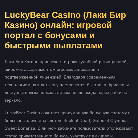
LuckyBear Casino (Лаки Бир
Казино) онлайн: игровой
портал c бонусами и
быстрыми выплатами
Лаки Бир Казино привлекает игроков удобной регистрацией,
широким ассортиментом игровых автоматов и
подтвержденной лицензией. Благодаря современным
технологиям, выплаты осуществляются быстро, а фриспины
доступны новым пользователям после входа через рабочее
зеркало.
LuckyBear Casino сочетает продуманную бонусную систему и
большое количество слотов: Book of Dead, Gates of Olympus,
Sweet Bonanza. В личном кабинете пользователи отслеживают
статус приветственного бонуса, участвуют в акциях и