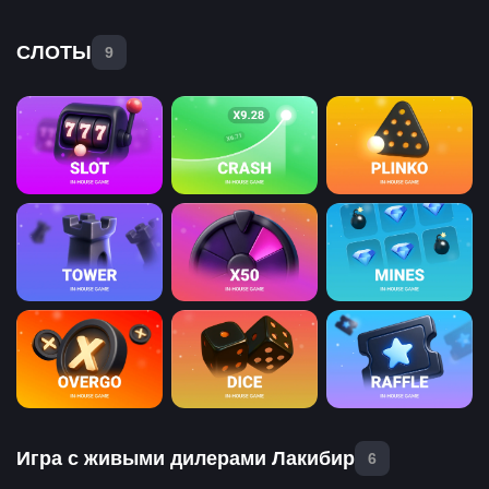
СЛОТЫ
9
Игра с живыми дилерами Лакибир
6